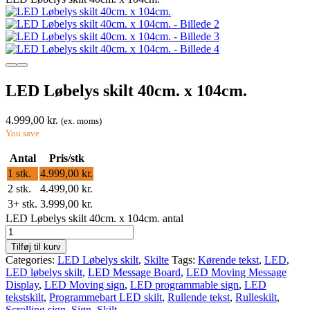
LED Løbelys skilt 40cm. x 104cm.
4.999,00
kr.
(ex. moms)
You save
Antal
Pris/stk
1
stk.
4.999,00
kr.
2 stk.
4.499,00
kr.
3+ stk.
3.999,00
kr.
LED Løbelys skilt 40cm. x 104cm. antal
Tilføj til kurv
Categories:
LED Løbelys skilt
,
Skilte
Tags:
Kørende tekst
,
LED
,
LED løbelys skilt
,
LED Message Board
,
LED Moving Message
Display
,
LED Moving sign
,
LED programmable sign
,
LED
tekstskilt
,
Programmebart LED skilt
,
Rullende tekst
,
Rulleskilt
,
Scrolling sign
,
Sign
,
Skilt