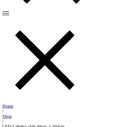
Home
/
Shop
/
LED Løbelys skilt 40cm. x 104cm.