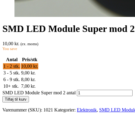
SMD LED Module Super mod 2
10,00
kr.
(ex. moms)
You save
Antal
Pris/stk
1 - 2
stk.
10,00
kr.
3 - 5 stk.
9,00
kr.
6 - 9 stk.
8,00
kr.
10+ stk.
7,00
kr.
SMD LED Module Super mod 2 antal
Tilføj til kurv
Varenummer (SKU):
1021
Kategorier:
Elektronik
,
SMD LED Modul